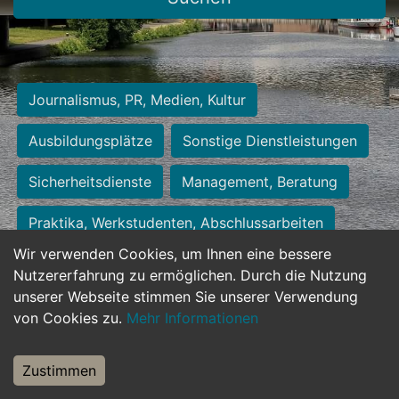
Journalismus, PR, Medien, Kultur
Ausbildungsplätze
Sonstige Dienstleistungen
Sicherheitsdienste
Management, Beratung
Praktika, Werkstudenten, Abschlussarbeiten
Wir verwenden Cookies, um Ihnen eine bessere
Personalwesen
Assistenz, Sekretariat
Nutzererfahrung zu ermöglichen. Durch die Nutzung
unserer Webseite stimmen Sie unserer Verwendung
Hilfskräfte, Aushilfs- und Nebenjobs
von Cookies zu.
Mehr Informationen
Einkauf, Logistik, Materialwirtschaft
Zustimmen
Weiterbildung, Studium, duale Ausbildung