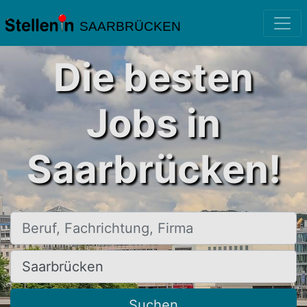
SAARBRÜCKEN
Die besten
Jobs in
Saarbrücken!
Beruf, Fachrichtung, Firma
Ort, Stadt
Suchen