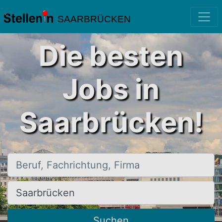
SAARBRÜCKEN
Die besten
Jobs in
Saarbrücken!
Beruf, Fachrichtung, Firma
Ort, Stadt
Suchen