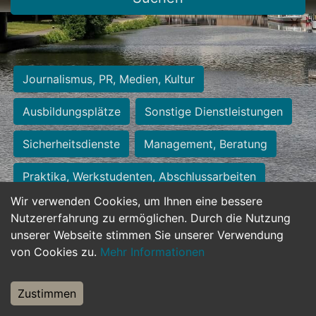
Journalismus, PR, Medien, Kultur
Ausbildungsplätze
Sonstige Dienstleistungen
Sicherheitsdienste
Management, Beratung
Praktika, Werkstudenten, Abschlussarbeiten
Wir verwenden Cookies, um Ihnen eine bessere
Personalwesen
Assistenz, Sekretariat
Nutzererfahrung zu ermöglichen. Durch die Nutzung
unserer Webseite stimmen Sie unserer Verwendung
Hilfskräfte, Aushilfs- und Nebenjobs
von Cookies zu.
Mehr Informationen
Einkauf, Logistik, Materialwirtschaft
Zustimmen
Weiterbildung, Studium, duale Ausbildung