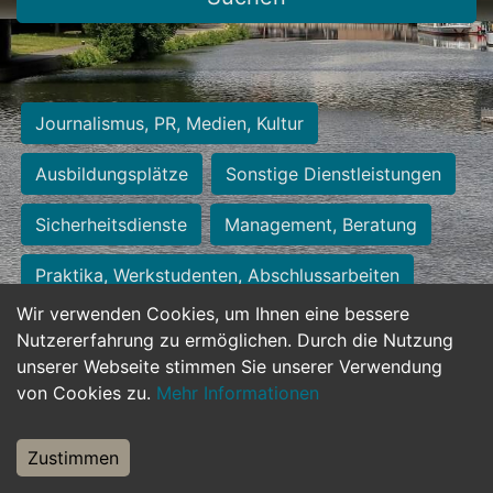
Journalismus, PR, Medien, Kultur
Ausbildungsplätze
Sonstige Dienstleistungen
Sicherheitsdienste
Management, Beratung
Praktika, Werkstudenten, Abschlussarbeiten
Wir verwenden Cookies, um Ihnen eine bessere
Personalwesen
Assistenz, Sekretariat
Nutzererfahrung zu ermöglichen. Durch die Nutzung
unserer Webseite stimmen Sie unserer Verwendung
Hilfskräfte, Aushilfs- und Nebenjobs
von Cookies zu.
Mehr Informationen
Einkauf, Logistik, Materialwirtschaft
Zustimmen
Weiterbildung, Studium, duale Ausbildung