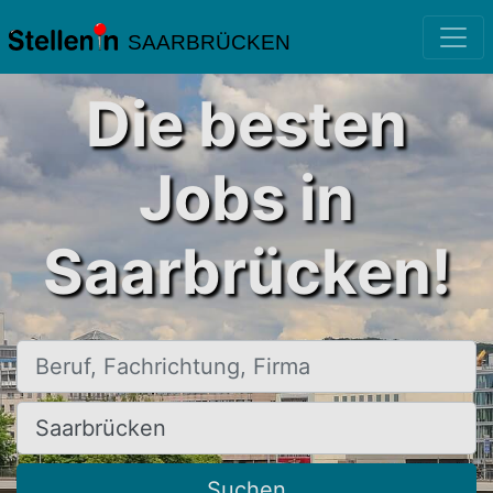
SAARBRÜCKEN
Die besten
Jobs in
Saarbrücken!
Beruf, Fachrichtung, Firma
Ort, Stadt
Suchen