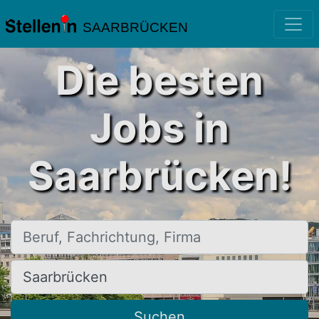
SAARBRÜCKEN
Die besten
Jobs in
Saarbrücken!
Beruf, Fachrichtung, Firma
Ort, Stadt
Suchen