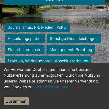
Journalismus, PR, Medien, Kultur
Ausbildungsplätze
Sonstige Dienstleistungen
Sicherheitsdienste
Management, Beratung
Praktika, Werkstudenten, Abschlussarbeiten
Wir verwenden Cookies, um Ihnen eine bessere
Personalwesen
Assistenz, Sekretariat
Nutzererfahrung zu ermöglichen. Durch die Nutzung
unserer Webseite stimmen Sie unserer Verwendung
Hilfskräfte, Aushilfs- und Nebenjobs
von Cookies zu.
Mehr Informationen
Einkauf, Logistik, Materialwirtschaft
Zustimmen
Weiterbildung, Studium, duale Ausbildung