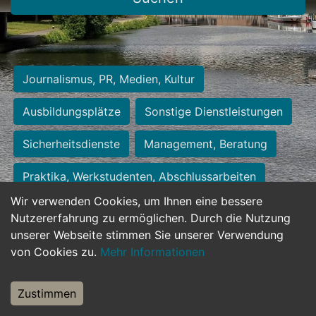
Journalismus, PR, Medien, Kultur
Ausbildungsplätze
Sonstige Dienstleistungen
Sicherheitsdienste
Management, Beratung
Praktika, Werkstudenten, Abschlussarbeiten
Wir verwenden Cookies, um Ihnen eine bessere
Personalwesen
Assistenz, Sekretariat
Nutzererfahrung zu ermöglichen. Durch die Nutzung
unserer Webseite stimmen Sie unserer Verwendung
Hilfskräfte, Aushilfs- und Nebenjobs
von Cookies zu.
Mehr Informationen
Einkauf, Logistik, Materialwirtschaft
Zustimmen
Weiterbildung, Studium, duale Ausbildung