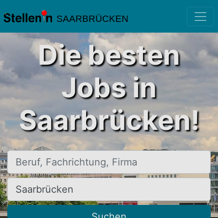
SAARBRÜCKEN
Die besten
Jobs in
Saarbrücken!
Beruf, Fachrichtung, Firma
Ort, Stadt
Suchen