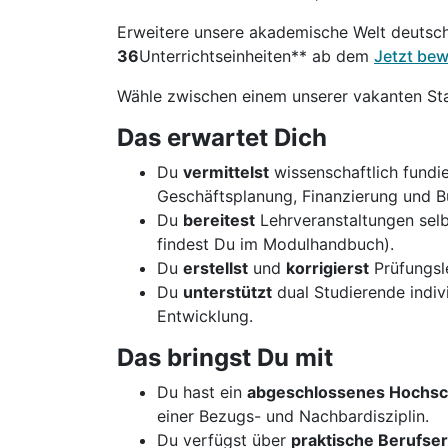
Erweitere unsere akademische Welt deutsc
36
Unterrichtseinheiten** ab dem
Jetzt be
Wähle zwischen einem unserer vakanten St
Das erwartet Dich
Du
vermittelst
wissenschaftlich fundi
Geschäftsplanung, Finanzierung und B
Du
bereitest
Lehrveranstaltungen sel
findest Du im Modulhandbuch).
Du
erstellst
und
korrigierst
Prüfungsle
Du
unterstützt
dual Studierende indivi
Entwicklung.
Das bringst Du mit
Du hast ein
abgeschlossenes Hochsc
einer Bezugs- und Nachbardisziplin.
Du verfügst über
praktische Berufse