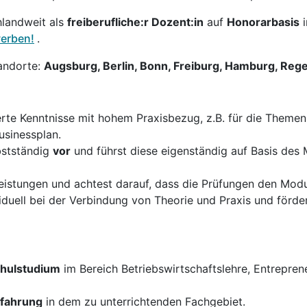
hlandweit als
freiberufliche:r Dozent:in
auf
Honorarbasis
werben!
.
andorte:
Augsburg, Berlin, Bonn, Freiburg, Hamburg, Reg
erte Kenntnisse mit hohem Praxisbezug, z.B. für die Them
usinessplan.
bstständig
vor
und führst diese eigenständig auf Basis des
istungen und achtest darauf, dass die Prüfungen den Modul
duell bei der Verbindung von Theorie und Praxis und förder
hulstudium
im Bereich Betriebswirtschaftslehre, Entrepre
rfahrung
in dem zu unterrichtenden Fachgebiet.