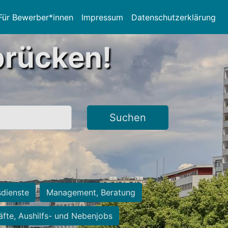
Für Bewerber*innen
Impressum
Datenschutzerklärung
brücken!
Suchen
sdienste
Management, Beratung
räfte, Aushilfs- und Nebenjobs