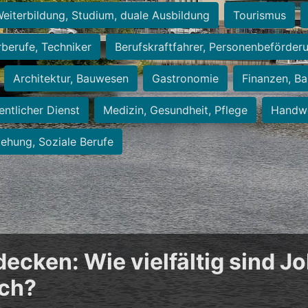
eiterbildung, Studium, duale Ausbildung
Tourismus
rberufe, Techniker
Berufskraftfahrer, Personenbeförder
Architektur, Bauwesen
Gastronomie
Finanzen, Ba
entlicher Dienst
Medizin, Gesundheit, Pflege
Handwe
iehung, Soziale Berufe
cken: Wie vielfältig sind Jo
ich?