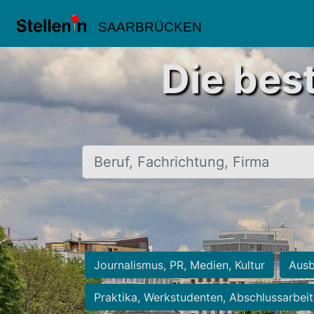
SAARBRÜCKEN
Die bes
Beruf, Fachrichtung, Firma
Journalismus, PR, Medien, Kultur
Ausb
Praktika, Werkstudenten, Abschlussarbei