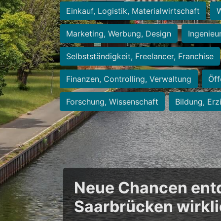
Einkauf, Logistik, Materialwirtschaft
W
Marketing, Werbung, Design
Ingenieu
Selbstständigkeit, Freelancer, Franchise
Finanzen, Controlling, Verwaltung
Öff
Forschung, Wissenschaft
Bildung, Erz
Neue Chancen entde
Saarbrücken wirkl