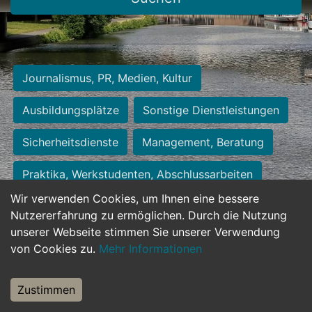
Journalismus, PR, Medien, Kultur
Ausbildungsplätze
Sonstige Dienstleistungen
Sicherheitsdienste
Management, Beratung
Praktika, Werkstudenten, Abschlussarbeiten
Wir verwenden Cookies, um Ihnen eine bessere
Personalwesen
Assistenz, Sekretariat
Nutzererfahrung zu ermöglichen. Durch die Nutzung
unserer Webseite stimmen Sie unserer Verwendung
Hilfskräfte, Aushilfs- und Nebenjobs
von Cookies zu.
Mehr Informationen
Einkauf, Logistik, Materialwirtschaft
Zustimmen
Weiterbildung, Studium, duale Ausbildung