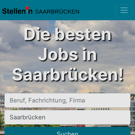
SAARBRÜCKEN
Die besten
Jobs in
Saarbrücken!
Beruf, Fachrichtung, Firma
Ort, Stadt
Suchen