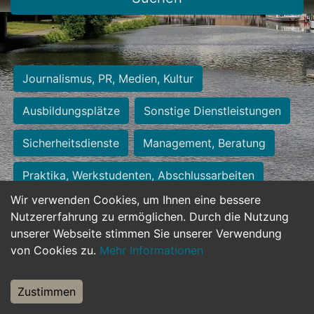
Journalismus, PR, Medien, Kultur
Ausbildungsplätze
Sonstige Dienstleistungen
Sicherheitsdienste
Management, Beratung
Praktika, Werkstudenten, Abschlussarbeiten
Wir verwenden Cookies, um Ihnen eine bessere
Personalwesen
Assistenz, Sekretariat
Nutzererfahrung zu ermöglichen. Durch die Nutzung
unserer Webseite stimmen Sie unserer Verwendung
Hilfskräfte, Aushilfs- und Nebenjobs
von Cookies zu.
Mehr Informationen
Einkauf, Logistik, Materialwirtschaft
Zustimmen
Weiterbildung, Studium, duale Ausbildung