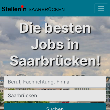
SAARBRÜCKEN
Die besten
Jobs in
Saarbrücken!
Beruf, Fachrichtung, Firma
Ort, Stadt
Suchen