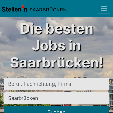
SAARBRÜCKEN
Die besten
Jobs in
Saarbrücken!
Beruf, Fachrichtung, Firma
Ort, Stadt
Suchen