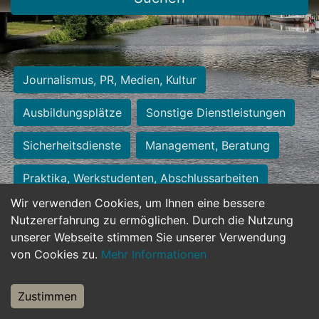
Journalismus, PR, Medien, Kultur
Ausbildungsplätze
Sonstige Dienstleistungen
Sicherheitsdienste
Management, Beratung
Praktika, Werkstudenten, Abschlussarbeiten
Wir verwenden Cookies, um Ihnen eine bessere
Personalwesen
Assistenz, Sekretariat
Nutzererfahrung zu ermöglichen. Durch die Nutzung
unserer Webseite stimmen Sie unserer Verwendung
Hilfskräfte, Aushilfs- und Nebenjobs
von Cookies zu.
Mehr Informationen
Einkauf, Logistik, Materialwirtschaft
Zustimmen
Weiterbildung, Studium, duale Ausbildung