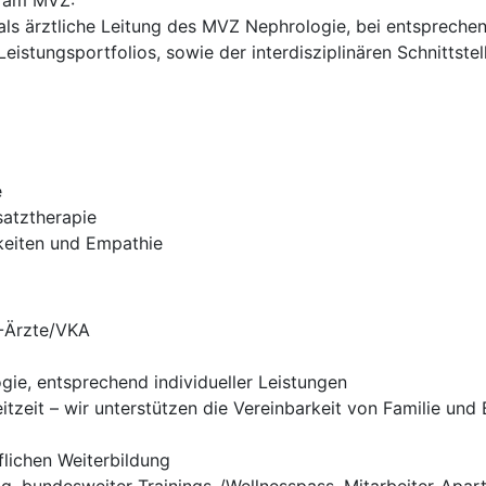
e am MVZ:
als ärztliche Leitung des MVZ Nephrologie, bei entspreche
eistungsportfolios, sowie der interdisziplinären Schnittst
e
satztherapie
keiten und Empathie
V-Ärzte/VKA
ie, entsprechend individueller Leistungen
eitzeit – wir unterstützen die Vereinbarkeit von Familie und
flichen Weiterbildung