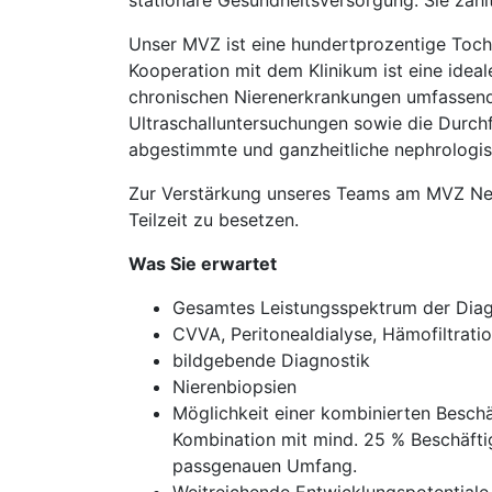
stationäre Gesundheitsversorgung. Sie zäh
Unser MVZ ist eine hundertprozentige Toch
Kooperation mit dem Klinikum ist eine idea
chronischen Nierenerkrankungen umfassend 
Ultraschalluntersuchungen sowie die Durchfü
abgestimmte und ganzheitliche nephrologis
Zur Verstärkung unseres Teams am MVZ Nephr
Teilzeit zu besetzen.
Was Sie erwartet
Gesamtes Leistungsspektrum der Diag
CVVA, Peritonealdialyse, Hämofiltrat
bildgebende Diagnostik
Nierenbiopsien
Möglichkeit einer kombinierten Beschä
Kombination mit mind. 25 % Beschäfti
passgenauen Umfang.