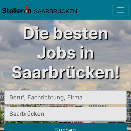
SAARBRÜCKEN
Die besten
Jobs in
Saarbrücken!
Beruf, Fachrichtung, Firma
Ort, Stadt
Suchen