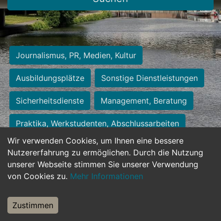
Journalismus, PR, Medien, Kultur
Ausbildungsplätze
Sonstige Dienstleistungen
Sicherheitsdienste
Management, Beratung
Praktika, Werkstudenten, Abschlussarbeiten
Wir verwenden Cookies, um Ihnen eine bessere
Personalwesen
Assistenz, Sekretariat
Nutzererfahrung zu ermöglichen. Durch die Nutzung
unserer Webseite stimmen Sie unserer Verwendung
Hilfskräfte, Aushilfs- und Nebenjobs
von Cookies zu.
Mehr Informationen
Einkauf, Logistik, Materialwirtschaft
Zustimmen
Weiterbildung, Studium, duale Ausbildung