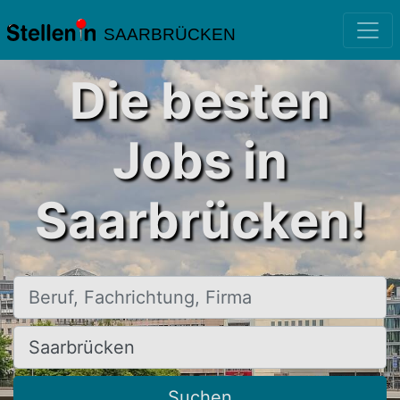
SAARBRÜCKEN
Die besten
Jobs in
Saarbrücken!
Beruf, Fachrichtung, Firma
Ort, Stadt
Suchen