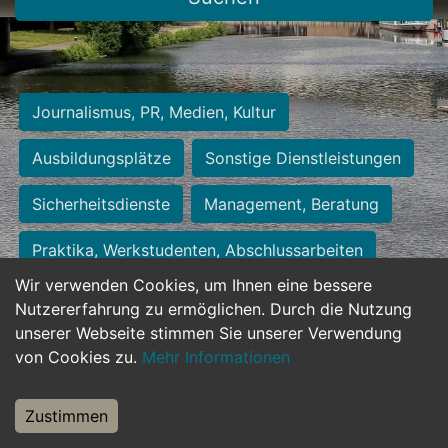
Journalismus, PR, Medien, Kultur
Ausbildungsplätze
Sonstige Dienstleistungen
Sicherheitsdienste
Management, Beratung
Praktika, Werkstudenten, Abschlussarbeiten
Wir verwenden Cookies, um Ihnen eine bessere
Personalwesen
Assistenz, Sekretariat
Nutzererfahrung zu ermöglichen. Durch die Nutzung
unserer Webseite stimmen Sie unserer Verwendung
Hilfskräfte, Aushilfs- und Nebenjobs
von Cookies zu.
Mehr Informationen
Einkauf, Logistik, Materialwirtschaft
Zustimmen
Weiterbildung, Studium, duale Ausbildung