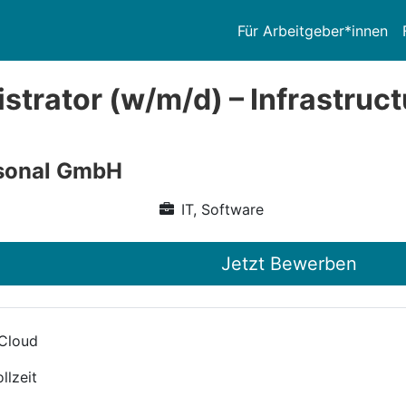
Für Arbeitgeber*innen
strator (w/m/d) – Infrastruct
rsonal GmbH
IT, Software
Jetzt Bewerben
 Cloud
llzeit