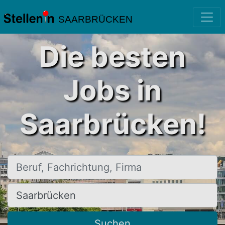
SAARBRÜCKEN
Die besten
Jobs in
Saarbrücken!
Beruf, Fachrichtung, Firma
Ort, Stadt
Suchen