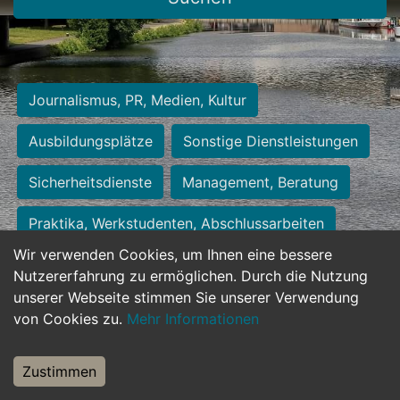
Journalismus, PR, Medien, Kultur
Ausbildungsplätze
Sonstige Dienstleistungen
Sicherheitsdienste
Management, Beratung
Praktika, Werkstudenten, Abschlussarbeiten
Wir verwenden Cookies, um Ihnen eine bessere
Personalwesen
Assistenz, Sekretariat
Nutzererfahrung zu ermöglichen. Durch die Nutzung
unserer Webseite stimmen Sie unserer Verwendung
Hilfskräfte, Aushilfs- und Nebenjobs
von Cookies zu.
Mehr Informationen
Einkauf, Logistik, Materialwirtschaft
Zustimmen
Weiterbildung, Studium, duale Ausbildung