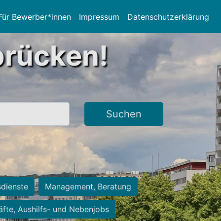
Für Bewerber*innen
Impressum
Datenschutzerklärung
brücken!
Suchen
sdienste
Management, Beratung
räfte, Aushilfs- und Nebenjobs