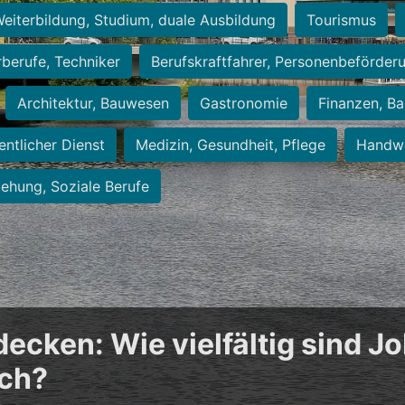
eiterbildung, Studium, duale Ausbildung
Tourismus
rberufe, Techniker
Berufskraftfahrer, Personenbeförder
Architektur, Bauwesen
Gastronomie
Finanzen, Ba
entlicher Dienst
Medizin, Gesundheit, Pflege
Handwe
iehung, Soziale Berufe
cken: Wie vielfältig sind Jo
ich?