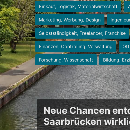
Einkauf, Logistik, Materialwirtschaft
W
Marketing, Werbung, Design
Ingenieu
Selbstständigkeit, Freelancer, Franchise
Finanzen, Controlling, Verwaltung
Öff
Forschung, Wissenschaft
Bildung, Erz
Neue Chancen entde
Saarbrücken wirkl