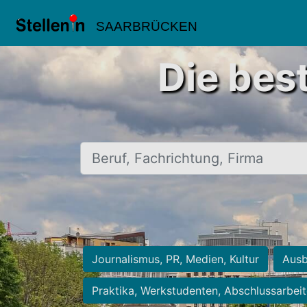
SAARBRÜCKEN
Die bes
Beruf, Fachrichtung, Firma
Journalismus, PR, Medien, Kultur
Ausb
Praktika, Werkstudenten, Abschlussarbei