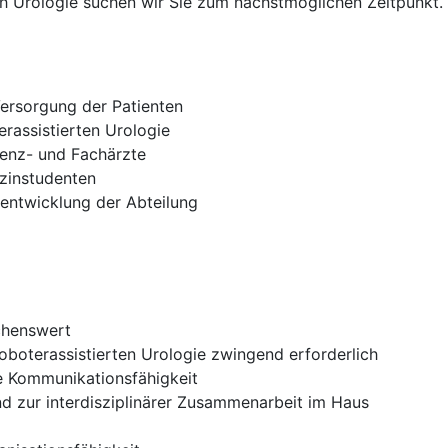
Urologie suchen wir Sie zum nächstmöglichen Zeitpunkt. Die
Versorgung der Patienten
erassistierten Urologie
tenz- und Fachärzte
izinstudenten
erentwicklung der Abteilung
chenswert
roboterassistierten Urologie zwingend erforderlich
 Kommunikationsfähigkeit
d zur interdisziplinärer Zusammenarbeit im Haus