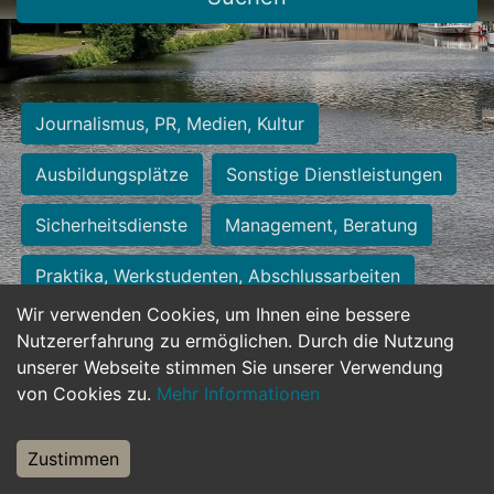
Journalismus, PR, Medien, Kultur
Ausbildungsplätze
Sonstige Dienstleistungen
Sicherheitsdienste
Management, Beratung
Praktika, Werkstudenten, Abschlussarbeiten
Wir verwenden Cookies, um Ihnen eine bessere
Personalwesen
Assistenz, Sekretariat
Nutzererfahrung zu ermöglichen. Durch die Nutzung
unserer Webseite stimmen Sie unserer Verwendung
Hilfskräfte, Aushilfs- und Nebenjobs
von Cookies zu.
Mehr Informationen
Einkauf, Logistik, Materialwirtschaft
Zustimmen
Weiterbildung, Studium, duale Ausbildung