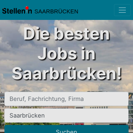
SAARBRÜCKEN
Die besten
Jobs in
Saarbrücken!
Beruf, Fachrichtung, Firma
Ort, Stadt
Suchen