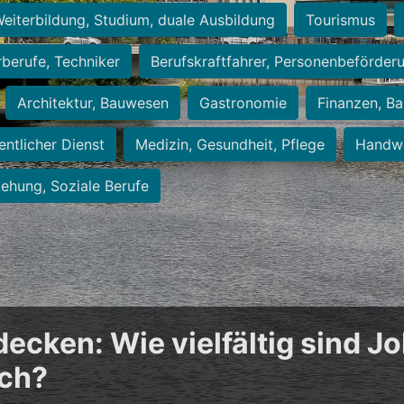
eiterbildung, Studium, duale Ausbildung
Tourismus
rberufe, Techniker
Berufskraftfahrer, Personenbeförder
Architektur, Bauwesen
Gastronomie
Finanzen, Ba
entlicher Dienst
Medizin, Gesundheit, Pflege
Handwe
iehung, Soziale Berufe
cken: Wie vielfältig sind Jo
ich?