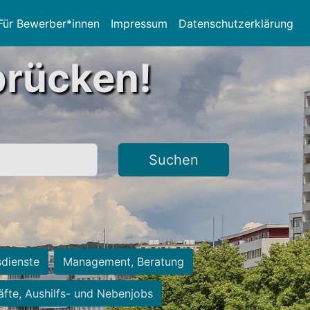
Für Bewerber*innen
Impressum
Datenschutzerklärung
brücken!
Suchen
sdienste
Management, Beratung
räfte, Aushilfs- und Nebenjobs