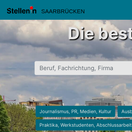
SAARBRÜCKEN
Die bes
Beruf, Fachrichtung, Firma
Journalismus, PR, Medien, Kultur
Ausb
Praktika, Werkstudenten, Abschlussarbei