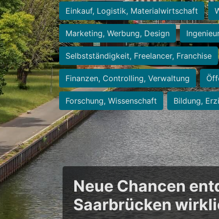
Einkauf, Logistik, Materialwirtschaft
W
Marketing, Werbung, Design
Ingenieu
Selbstständigkeit, Freelancer, Franchise
Finanzen, Controlling, Verwaltung
Öff
Forschung, Wissenschaft
Bildung, Erz
Neue Chancen entde
Saarbrücken wirkl