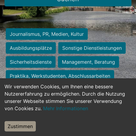
Journalismus, PR, Medien, Kultur
Ausbildungsplätze
Sonstige Dienstleistungen
Sicherheitsdienste
Management, Beratung
Praktika, Werkstudenten, Abschlussarbeiten
Wir verwenden Cookies, um Ihnen eine bessere
Personalwesen
Assistenz, Sekretariat
Nutzererfahrung zu ermöglichen. Durch die Nutzung
unserer Webseite stimmen Sie unserer Verwendung
Hilfskräfte, Aushilfs- und Nebenjobs
von Cookies zu.
Mehr Informationen
Einkauf, Logistik, Materialwirtschaft
Zustimmen
Weiterbildung, Studium, duale Ausbildung