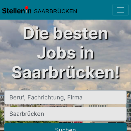
SAARBRÜCKEN
Die besten
Jobs in
Saarbrücken!
Beruf, Fachrichtung, Firma
Ort, Stadt
Suchen