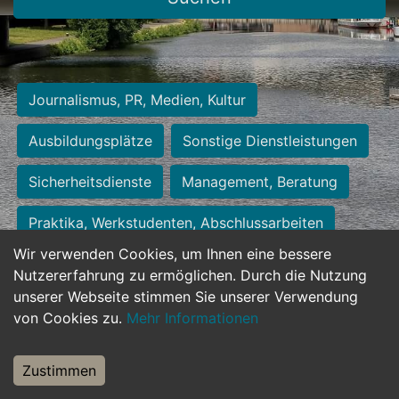
Journalismus, PR, Medien, Kultur
Ausbildungsplätze
Sonstige Dienstleistungen
Sicherheitsdienste
Management, Beratung
Praktika, Werkstudenten, Abschlussarbeiten
Wir verwenden Cookies, um Ihnen eine bessere
Personalwesen
Assistenz, Sekretariat
Nutzererfahrung zu ermöglichen. Durch die Nutzung
unserer Webseite stimmen Sie unserer Verwendung
Hilfskräfte, Aushilfs- und Nebenjobs
von Cookies zu.
Mehr Informationen
Einkauf, Logistik, Materialwirtschaft
Zustimmen
Weiterbildung, Studium, duale Ausbildung