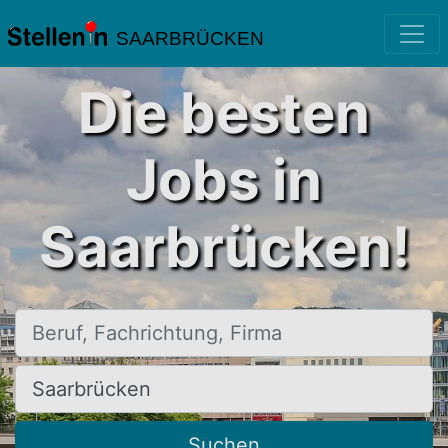
SAARBRÜCKEN
Die besten
Jobs in
Saarbrücken!
Beruf, Fachrichtung, Firma
Ort, Stadt
Suchen