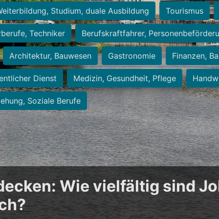
eiterbildung, Studium, duale Ausbildung
Tourismus
rberufe, Techniker
Berufskraftfahrer, Personenbeförder
Architektur, Bauwesen
Gastronomie
Finanzen, Ba
entlicher Dienst
Medizin, Gesundheit, Pflege
Handwe
iehung, Soziale Berufe
cken: Wie vielfältig sind Jo
ich?