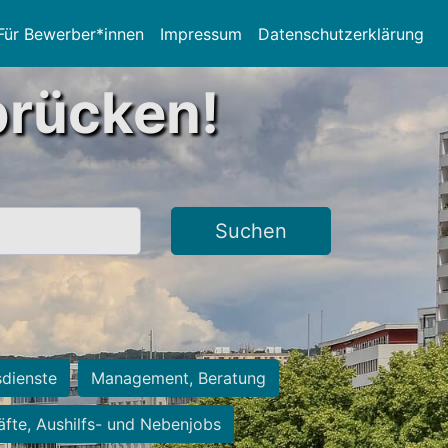
Für Bewerber*innen
Impressum
Datenschutzerklärung
brücken!
Suchen
sdienste
Management, Beratung
räfte, Aushilfs- und Nebenjobs