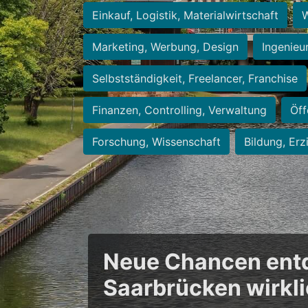
Einkauf, Logistik, Materialwirtschaft
W
Marketing, Werbung, Design
Ingenieu
Selbstständigkeit, Freelancer, Franchise
Finanzen, Controlling, Verwaltung
Öff
Forschung, Wissenschaft
Bildung, Erz
Neue Chancen entde
Saarbrücken wirkl