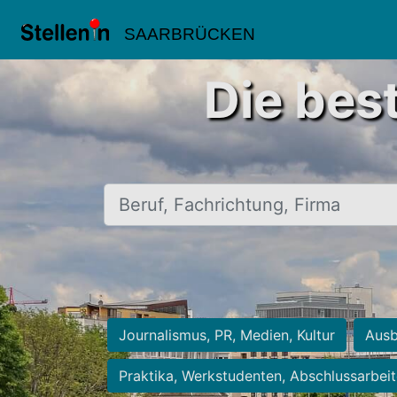
SAARBRÜCKEN
Die bes
Beruf, Fachrichtung, Firma
Journalismus, PR, Medien, Kultur
Ausb
Praktika, Werkstudenten, Abschlussarbei