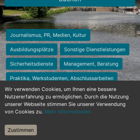
Journalismus, PR, Medien, Kultur
Ausbildungsplätze
Sonstige Dienstleistungen
Sicherheitsdienste
Management, Beratung
Praktika, Werkstudenten, Abschlussarbeiten
Wir verwenden Cookies, um Ihnen eine bessere
Personalwesen
Assistenz, Sekretariat
Nutzererfahrung zu ermöglichen. Durch die Nutzung
unserer Webseite stimmen Sie unserer Verwendung
Hilfskräfte, Aushilfs- und Nebenjobs
von Cookies zu.
Mehr Informationen
Einkauf, Logistik, Materialwirtschaft
Zustimmen
Weiterbildung, Studium, duale Ausbildung