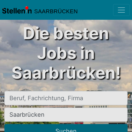
SAARBRÜCKEN
Die besten
Jobs in
Saarbrücken!
Beruf, Fachrichtung, Firma
Ort, Stadt
Suchen