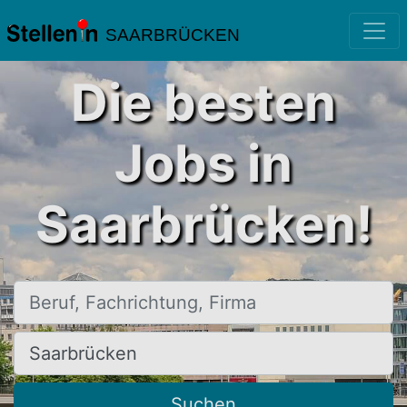
SAARBRÜCKEN
Die besten
Jobs in
Saarbrücken!
Beruf, Fachrichtung, Firma
Ort, Stadt
Suchen