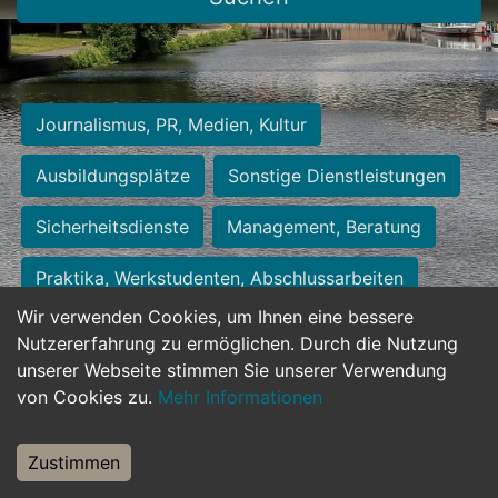
Journalismus, PR, Medien, Kultur
Ausbildungsplätze
Sonstige Dienstleistungen
Sicherheitsdienste
Management, Beratung
Praktika, Werkstudenten, Abschlussarbeiten
Wir verwenden Cookies, um Ihnen eine bessere
Personalwesen
Assistenz, Sekretariat
Nutzererfahrung zu ermöglichen. Durch die Nutzung
unserer Webseite stimmen Sie unserer Verwendung
Hilfskräfte, Aushilfs- und Nebenjobs
von Cookies zu.
Mehr Informationen
Einkauf, Logistik, Materialwirtschaft
Zustimmen
Weiterbildung, Studium, duale Ausbildung