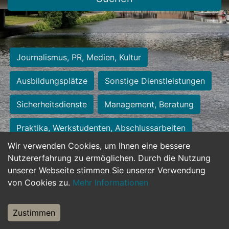
Journalismus, PR, Medien, Kultur
Ausbildungsplätze
Sonstige Dienstleistungen
Sicherheitsdienste
Management, Beratung
Praktika, Werkstudenten, Abschlussarbeiten
Wir verwenden Cookies, um Ihnen eine bessere
Personalwesen
Assistenz, Sekretariat
Nutzererfahrung zu ermöglichen. Durch die Nutzung
unserer Webseite stimmen Sie unserer Verwendung
Hilfskräfte, Aushilfs- und Nebenjobs
von Cookies zu.
Mehr Informationen
Einkauf, Logistik, Materialwirtschaft
Zustimmen
Weiterbildung, Studium, duale Ausbildung