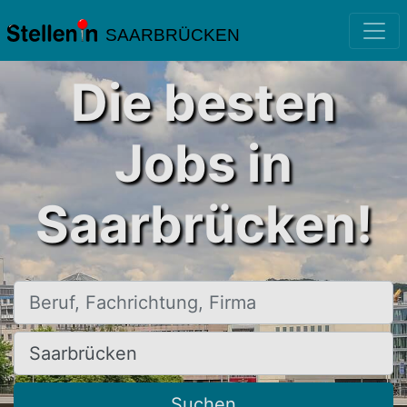
SAARBRÜCKEN
Die besten
Jobs in
Saarbrücken!
Beruf, Fachrichtung, Firma
Ort, Stadt
Suchen