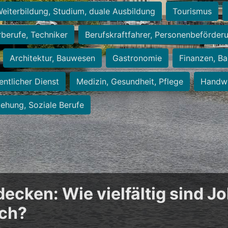
eiterbildung, Studium, duale Ausbildung
Tourismus
rberufe, Techniker
Berufskraftfahrer, Personenbeförder
Architektur, Bauwesen
Gastronomie
Finanzen, Ba
entlicher Dienst
Medizin, Gesundheit, Pflege
Handwe
iehung, Soziale Berufe
cken: Wie vielfältig sind Jo
ich?