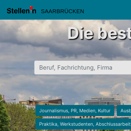
SAARBRÜCKEN
Die bes
Beruf, Fachrichtung, Firma
Journalismus, PR, Medien, Kultur
Ausb
Praktika, Werkstudenten, Abschlussarbei