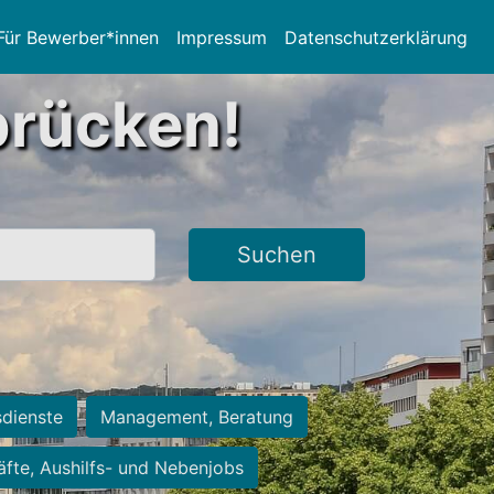
Für Bewerber*innen
Impressum
Datenschutzerklärung
brücken!
Suchen
sdienste
Management, Beratung
räfte, Aushilfs- und Nebenjobs