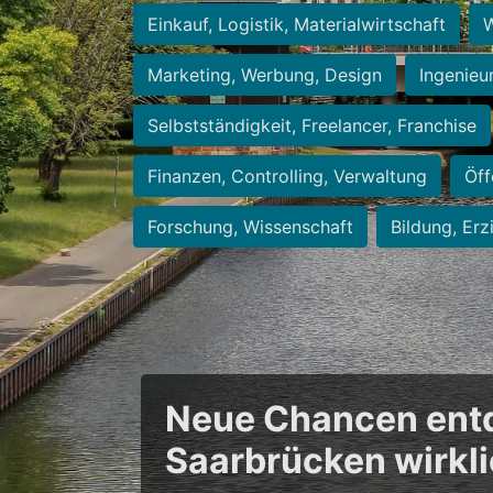
Einkauf, Logistik, Materialwirtschaft
W
Marketing, Werbung, Design
Ingenieu
Selbstständigkeit, Freelancer, Franchise
Finanzen, Controlling, Verwaltung
Öff
Forschung, Wissenschaft
Bildung, Erz
Neue Chancen entde
Saarbrücken wirkl