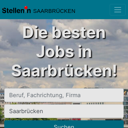
SAARBRÜCKEN
Die besten
Jobs in
Saarbrücken!
Beruf, Fachrichtung, Firma
Ort, Stadt
Suchen