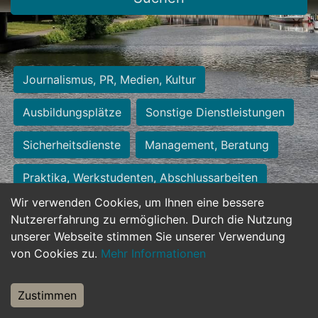
Journalismus, PR, Medien, Kultur
Ausbildungsplätze
Sonstige Dienstleistungen
Sicherheitsdienste
Management, Beratung
Praktika, Werkstudenten, Abschlussarbeiten
Wir verwenden Cookies, um Ihnen eine bessere
Personalwesen
Assistenz, Sekretariat
Nutzererfahrung zu ermöglichen. Durch die Nutzung
unserer Webseite stimmen Sie unserer Verwendung
Hilfskräfte, Aushilfs- und Nebenjobs
von Cookies zu.
Mehr Informationen
Einkauf, Logistik, Materialwirtschaft
Zustimmen
Weiterbildung, Studium, duale Ausbildung