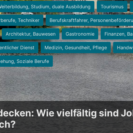
eiterbildung, Studium, duale Ausbildung
Tourismus
rberufe, Techniker
Berufskraftfahrer, Personenbeförder
Architektur, Bauwesen
Gastronomie
Finanzen, Ba
entlicher Dienst
Medizin, Gesundheit, Pflege
Handwe
iehung, Soziale Berufe
cken: Wie vielfältig sind Jo
ich?