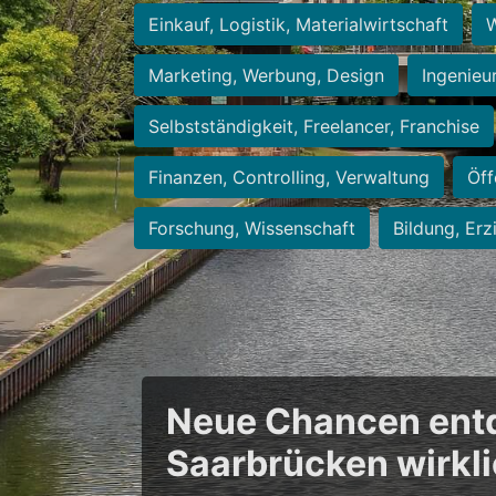
Einkauf, Logistik, Materialwirtschaft
W
Marketing, Werbung, Design
Ingenieu
Selbstständigkeit, Freelancer, Franchise
Finanzen, Controlling, Verwaltung
Öff
Forschung, Wissenschaft
Bildung, Erz
Neue Chancen entde
Saarbrücken wirkl