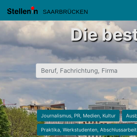
SAARBRÜCKEN
Die bes
Beruf, Fachrichtung, Firma
Journalismus, PR, Medien, Kultur
Ausb
Praktika, Werkstudenten, Abschlussarbei