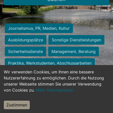
Journalismus, PR, Medien, Kultur
Ausbildungsplätze
Sonstige Dienstleistungen
Sicherheitsdienste
Management, Beratung
Praktika, Werkstudenten, Abschlussarbeiten
Wir verwenden Cookies, um Ihnen eine bessere
Personalwesen
Assistenz, Sekretariat
Nutzererfahrung zu ermöglichen. Durch die Nutzung
unserer Webseite stimmen Sie unserer Verwendung
Hilfskräfte, Aushilfs- und Nebenjobs
von Cookies zu.
Mehr Informationen
Einkauf, Logistik, Materialwirtschaft
Zustimmen
Weiterbildung, Studium, duale Ausbildung