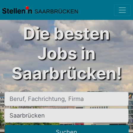
SAARBRÜCKEN
Die besten
Jobs in
Saarbrücken!
Beruf, Fachrichtung, Firma
Ort, Stadt
Suchen