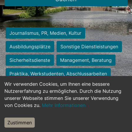
Journalismus, PR, Medien, Kultur
Ausbildungsplätze
Sonstige Dienstleistungen
Sicherheitsdienste
Management, Beratung
Praktika, Werkstudenten, Abschlussarbeiten
Wir verwenden Cookies, um Ihnen eine bessere
Personalwesen
Assistenz, Sekretariat
Nutzererfahrung zu ermöglichen. Durch die Nutzung
unserer Webseite stimmen Sie unserer Verwendung
Hilfskräfte, Aushilfs- und Nebenjobs
von Cookies zu.
Mehr Informationen
Einkauf, Logistik, Materialwirtschaft
Zustimmen
Weiterbildung, Studium, duale Ausbildung