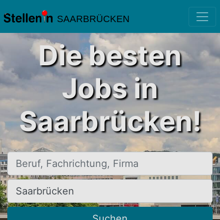
SAARBRÜCKEN
Die besten
Jobs in
Saarbrücken!
Beruf, Fachrichtung, Firma
Ort, Stadt
Suchen