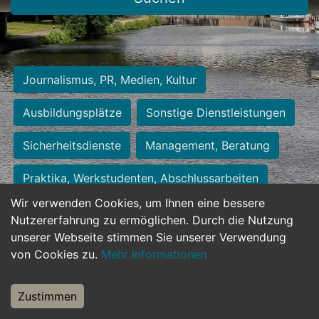
Journalismus, PR, Medien, Kultur
Ausbildungsplätze
Sonstige Dienstleistungen
Sicherheitsdienste
Management, Beratung
Praktika, Werkstudenten, Abschlussarbeiten
Wir verwenden Cookies, um Ihnen eine bessere
Personalwesen
Assistenz, Sekretariat
Nutzererfahrung zu ermöglichen. Durch die Nutzung
unserer Webseite stimmen Sie unserer Verwendung
Hilfskräfte, Aushilfs- und Nebenjobs
von Cookies zu.
Mehr Informationen
Einkauf, Logistik, Materialwirtschaft
Zustimmen
Weiterbildung, Studium, duale Ausbildung