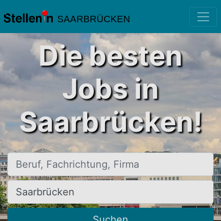
SAARBRÜCKEN
Die besten
Jobs in
Saarbrücken!
Beruf, Fachrichtung, Firma
Ort, Stadt
Suchen