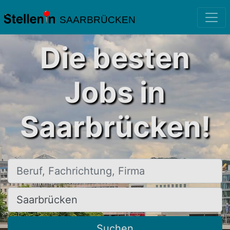
SAARBRÜCKEN
Die besten
Jobs in
Saarbrücken!
Beruf, Fachrichtung, Firma
Ort, Stadt
Suchen