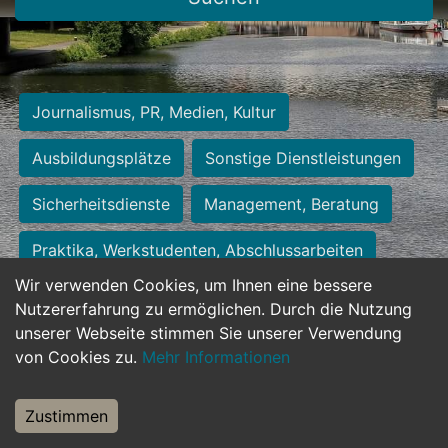
Journalismus, PR, Medien, Kultur
Ausbildungsplätze
Sonstige Dienstleistungen
Sicherheitsdienste
Management, Beratung
Praktika, Werkstudenten, Abschlussarbeiten
Wir verwenden Cookies, um Ihnen eine bessere
Personalwesen
Assistenz, Sekretariat
Nutzererfahrung zu ermöglichen. Durch die Nutzung
unserer Webseite stimmen Sie unserer Verwendung
Hilfskräfte, Aushilfs- und Nebenjobs
von Cookies zu.
Mehr Informationen
Einkauf, Logistik, Materialwirtschaft
Zustimmen
Weiterbildung, Studium, duale Ausbildung