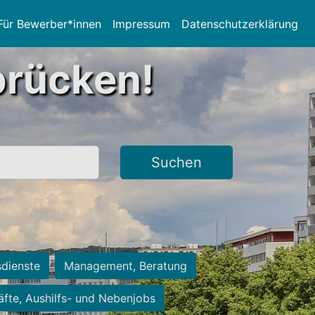
Für Bewerber*innen
Impressum
Datenschutzerklärung
brücken!
Suchen
sdienste
Management, Beratung
räfte, Aushilfs- und Nebenjobs