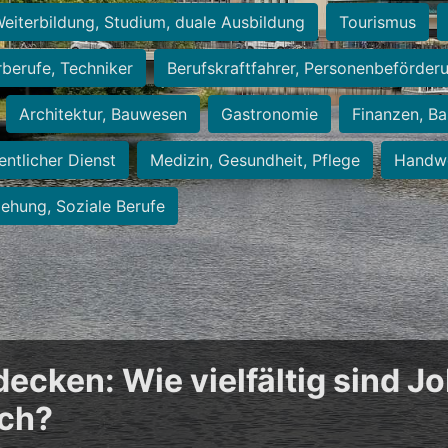
eiterbildung, Studium, duale Ausbildung
Tourismus
rberufe, Techniker
Berufskraftfahrer, Personenbeförder
Architektur, Bauwesen
Gastronomie
Finanzen, Ba
entlicher Dienst
Medizin, Gesundheit, Pflege
Handwe
iehung, Soziale Berufe
cken: Wie vielfältig sind Jo
ich?