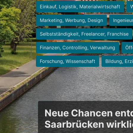
Einkauf, Logistik, Materialwirtschaft
W
Marketing, Werbung, Design
Ingenieu
Selbstständigkeit, Freelancer, Franchise
Finanzen, Controlling, Verwaltung
Öff
Forschung, Wissenschaft
Bildung, Erz
Neue Chancen entde
Saarbrücken wirkl