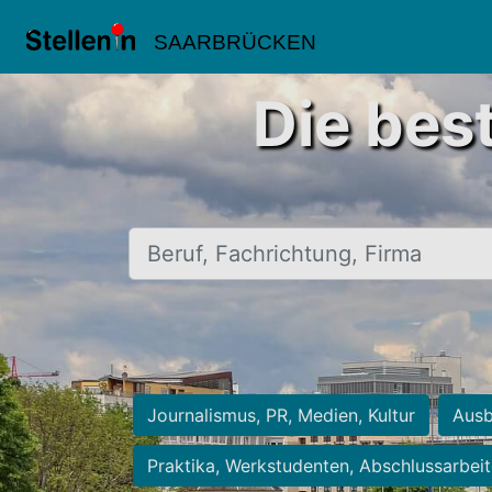
SAARBRÜCKEN
Die bes
Beruf, Fachrichtung, Firma
Journalismus, PR, Medien, Kultur
Ausb
Praktika, Werkstudenten, Abschlussarbei