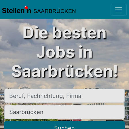
SAARBRÜCKEN
Die besten
Jobs in
Saarbrücken!
Beruf, Fachrichtung, Firma
Ort, Stadt
Suchen