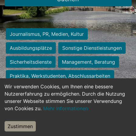
Journalismus, PR, Medien, Kultur
Ausbildungsplätze
Sonstige Dienstleistungen
Sicherheitsdienste
Management, Beratung
Praktika, Werkstudenten, Abschlussarbeiten
Wir verwenden Cookies, um Ihnen eine bessere
Personalwesen
Assistenz, Sekretariat
Nutzererfahrung zu ermöglichen. Durch die Nutzung
unserer Webseite stimmen Sie unserer Verwendung
Hilfskräfte, Aushilfs- und Nebenjobs
von Cookies zu.
Mehr Informationen
Einkauf, Logistik, Materialwirtschaft
Zustimmen
Weiterbildung, Studium, duale Ausbildung